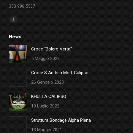
333 996 5537
Ci puoi trovare su:
Facebook
page
News
opens
in
Croce “Bolero Verta”
new
5 Maggio 2023
window
Croce S Andrea Mod. Calipso
26 Gennaio 2023
KHULLA CALIPSO
10 Luglio 2022
Struttura Bondage Alpha Plena
13 Maggio 2021