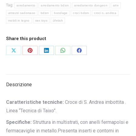
Tag:
arredamento
arredamento bdsm
arredamento dungeon
arte
attrezzi sadomaso
bdsm
bondage
croci bdsm
croci s. andrea
mobili in legno
sex toys
ùfetish
Share this product
Condividi
Condividi
Condividi
Condividi
Condividi
su
su
su
su
su
X
Pinterest
LinkedIn
WhatsApp
Facebook
Descrizione
Caratteristiche tecniche:
Croce di S. Andrea imbottita .
Linea “Tecnica di Taixo”.
Specifiche:
Struttura in multistrati, con anelli fermapolsi e
fermacaviglie in metallo.Presenta inserti e contorni in