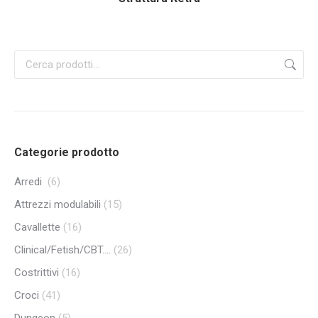
Categorie prodotto
Arredi
(6)
Attrezzi modulabili
(15)
Cavallette
(16)
Clinical/Fetish/CBT....
(26)
Costrittivi
(16)
Croci
(41)