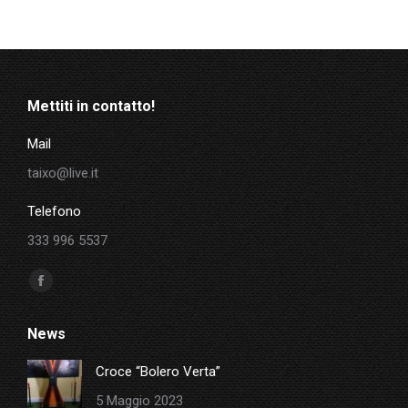
Mettiti in contatto!
Mail
taixo@live.it
Telefono
333 996 5537
Ci puoi trovare su:
Facebook
page
News
opens
in
Croce “Bolero Verta”
new
5 Maggio 2023