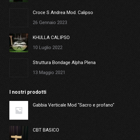
window
Croce S Andrea Mod. Calipso
26 Gennaio 2023
KHULLA CALIPSO
10 Luglio 2022
Struttura Bondage Alpha Plena
13 Maggio 2021
I nostri prodotti
Gabbia Verticale Mod "Sacro e profano"
CBT BASICO