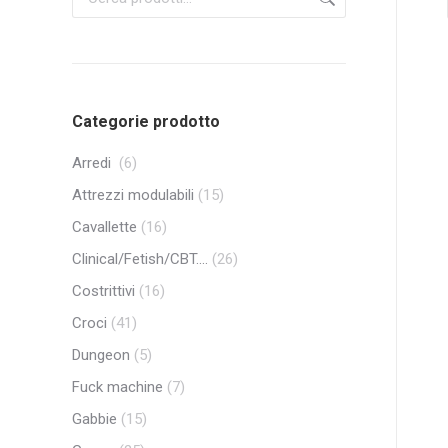
Categorie prodotto
Arredi
(6)
Attrezzi modulabili
(15)
Cavallette
(16)
Clinical/Fetish/CBT....
(26)
Costrittivi
(16)
Croci
(41)
Dungeon
(5)
Fuck machine
(7)
Gabbie
(15)