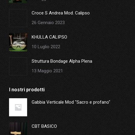
window
Croce S Andrea Mod. Calipso
26 Gennaio 2023
KHULLA CALIPSO
10 Luglio 2022
Struttura Bondage Alpha Plena
13 Maggio 2021
I nostri prodotti
Gabbia Verticale Mod "Sacro e profano"
CBT BASICO