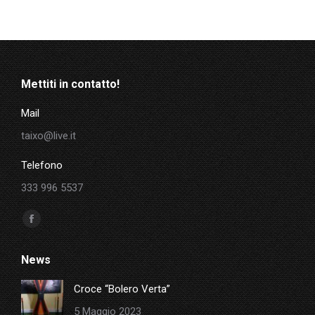
Mettiti in contatto!
Mail
taixo@live.it
Telefono
333 996 5537
Ci puoi trovare su:
Facebook
page
News
opens
in
Croce “Bolero Verta”
new
5 Maggio 2023