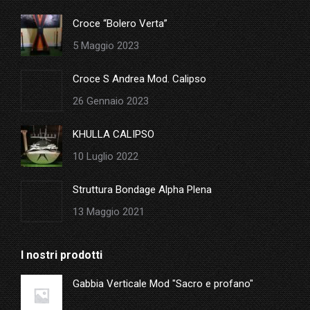
in
Croce “Bolero Verta”
new
5 Maggio 2023
window
Croce S Andrea Mod. Calipso
26 Gennaio 2023
KHULLA CALIPSO
10 Luglio 2022
Struttura Bondage Alpha Plena
13 Maggio 2021
I nostri prodotti
Gabbia Verticale Mod "Sacro e profano"