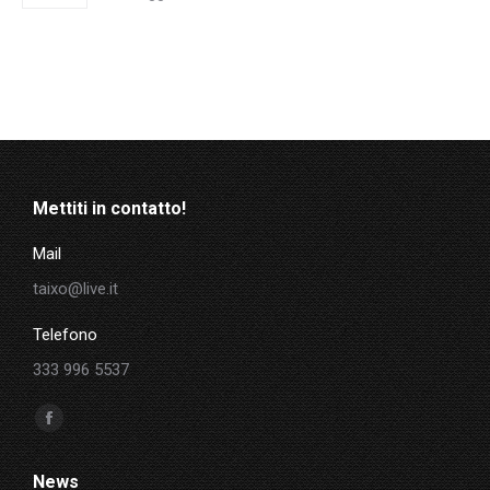
Mettiti in contatto!
Mail
taixo@live.it
Telefono
333 996 5537
Ci puoi trovare su:
Facebook
page
News
opens