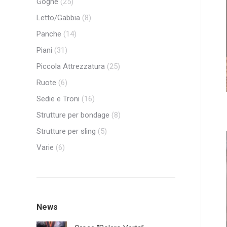
Gogne
(25)
Letto/Gabbia
(8)
Panche
(14)
Piani
(31)
Piccola Attrezzatura
(25)
Ruote
(6)
Sedie e Troni
(16)
Strutture per bondage
(8)
Strutture per sling
(5)
Varie
(6)
News