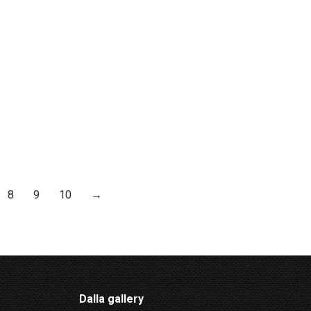
8
9
10
→
Dalla gallery