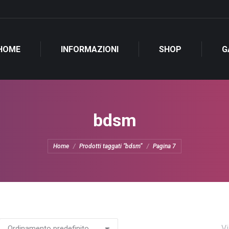
HOME
INFORMAZIONI
SHOP
G
bdsm
Tu sei qui:
Home
Prodotti taggati “bdsm”
Pagina 7
Vi