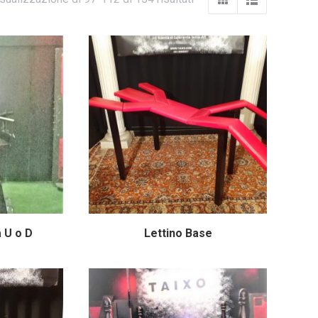
 U o D
Lettino Base