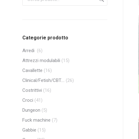
Categorie prodotto
Arredi
(6)
Attrezzi modulabili
(15)
Cavallette
(16)
Clinical/Fetish/CBT....
(26)
Costrittivi
(16)
Croci
(41)
Dungeon
(5)
Fuck machine
(7)
Gabbie
(15)