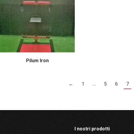
Pilum Iron
←
1
…
5
6
7
I nostri prodotti