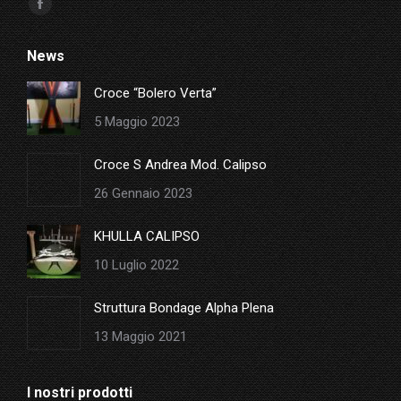
Ci puoi trovare su:
Facebook
page
News
opens
in
Croce “Bolero Verta”
new
5 Maggio 2023
window
Croce S Andrea Mod. Calipso
26 Gennaio 2023
KHULLA CALIPSO
10 Luglio 2022
Struttura Bondage Alpha Plena
13 Maggio 2021
I nostri prodotti